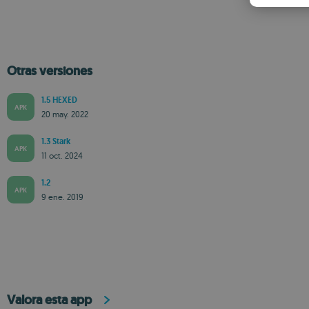
Otras versiones
1.5 HEXED
APK
20 may. 2022
1.3 Stark
APK
11 oct. 2024
1.2
APK
9 ene. 2019
Valora esta app