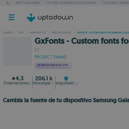
BETA PUBG MOBILE
MY HERO ACADEMIA UNITED SURVIVAL
TOCA BOCA WORLD
ANDROID
/
APPS
/
HERRAMIENTAS
/
PERSONALIZACIÓN
/
GXFONTS - CUSTOM FONTS FOR SAMSUNG GALA
GxFonts - Custom fonts f
1.7
PROJECT [vivid]
#3
APPS DE FUENTES DE LETRA
4.3
206.1 k
11
valoraciones
descargas
seguridad
Cambia la fuente de tu dispositivo Samsung Gal