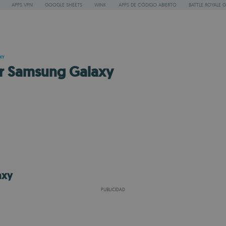
APPS VPN
GOOGLE SHEETS
WINK
APPS DE CÓDIGO ABIERTO
BATTLE ROYALE 
XY
or Samsung Galaxy
axy
PUBLICIDAD