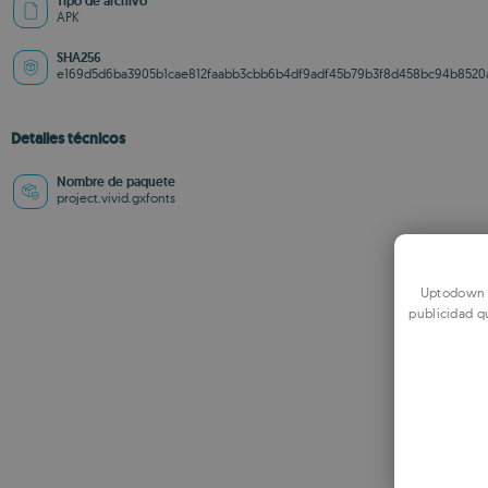
Tipo de archivo
APK
SHA256
e169d5d6ba3905b1cae812faabb3cbb6b4df9adf45b79b3f8d458bc94b8520
Detalles técnicos
Nombre de paquete
project.vivid.gxfonts
Uptodown u
publicidad q